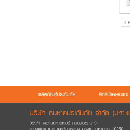
ผลิตภัณฑ์ประกันภัย
สิทธิพิเศษเฉพาะ
บริษัท ธนชาตประกันภัย จำกัด (มหาช
999/1 เดอะไนน์ทาวเวอร์ ถนนพระราม 9
แขวงพัฒนาการ เขตสวนหลวง กรุงเทพมหานคร 10250