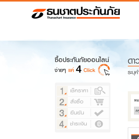
ดา
ระบุค
หม